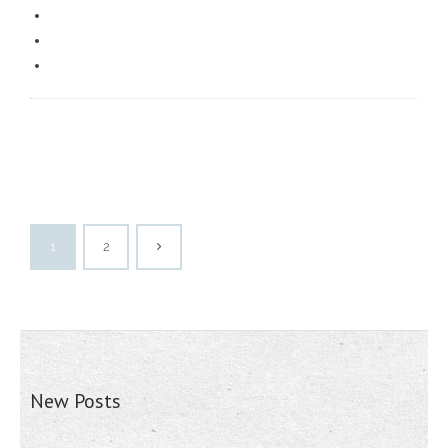
1
2
New Posts